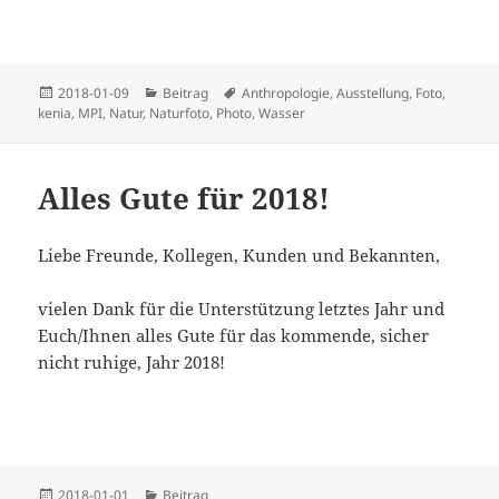
Veröffentlicht
Kategorien
Schlagwörter
2018-01-09
Beitrag
Anthropologie
,
Ausstellung
,
Foto
,
am
kenia
,
MPI
,
Natur
,
Naturfoto
,
Photo
,
Wasser
Alles Gute für 2018!
Liebe Freunde, Kollegen, Kunden und Bekannten,
vielen Dank für die Unterstützung letztes Jahr und
Euch/Ihnen alles Gute für das kommende, sicher
nicht ruhige, Jahr 2018!
Veröffentlicht
Kategorien
2018-01-01
Beitrag