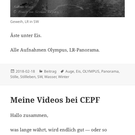
Geweih, LR in SW
Äste unter Eis.
Alle Aufnahmen Olympus, LR-Panorama.
Veröffentlicht
Kategorien
Schlagwörter
2018-02-18
Beitrag
Auge
,
Eis
,
OLYMPUS
,
Panorama
,
am
Stille
,
Stillleben
,
SW
,
Wasser
,
Winter
Meine Videos bei CEPF
Hallo zusammen,
was lange währt, wird endlich gut — oder so