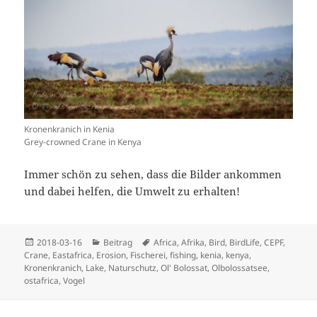
Kronenkranich in Kenia
Grey-crowned Crane in Kenya
Immer schön zu sehen, dass die Bilder ankommen
und dabei helfen, die Umwelt zu erhalten!
Veröffentlicht
Kategorien
Schlagwörter
2018-03-16
Beitrag
Africa
,
Afrika
,
Bird
,
BirdLife
,
CEPF
,
am
Crane
,
Eastafrica
,
Erosion
,
Fischerei
,
fishing
,
kenia
,
kenya
,
Kronenkranich
,
Lake
,
Naturschutz
,
Ol' Bolossat
,
Olbolossatsee
,
ostafrica
,
Vogel