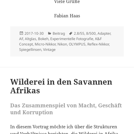
Viele Grüße
Fabian Haas
Veröffentlicht
Kategorien
Schlagwörter
2017-10-30
Beitrag
2.8/55
,
8/500
,
Adapter
,
am
AF
,
Altglas
,
Bokeh
,
Experimentelle Fotografie
,
K&F
Concept
,
Micro-Nikkor
,
Nikon
,
OLYMPUS
,
Reflex-Nikkor
,
Spiegellinsen
,
Vintage
Wilderei in den Savannen
Afrikas
Das Zusammenspiel von Macht, Geschäft
und Korruption
In diesem Vortrag möchte ich über die Strukturen
und Verhältnisse berichten, die Wilderei in Afrika