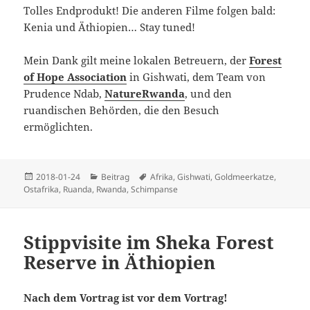
Tolles Endprodukt! Die anderen Filme folgen bald:
Kenia und Äthiopien… Stay tuned!
Mein Dank gilt meine lokalen Betreuern, der
Forest
of Hope Association
in Gishwati, dem Team von
Prudence Ndab,
NatureRwanda
, und den
ruandischen Behörden, die den Besuch
ermöglichten.
Veröffentlicht
Kategorien
Schlagwörter
2018-01-24
Beitrag
Afrika
,
Gishwati
,
Goldmeerkatze
,
am
Ostafrika
,
Ruanda
,
Rwanda
,
Schimpanse
Stippvisite im Sheka Forest
Reserve in Äthiopien
Nach dem Vortrag ist vor dem Vortrag!