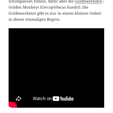
Schimpansen filmen, dafür aber die
Goldmeerkatze
/
Golden Monkeys (
Cercopithecus kandti
). Die
Goldmeerkatze gibt es nur in einem kleinen Gebiet
in dieser einmaligen Region.