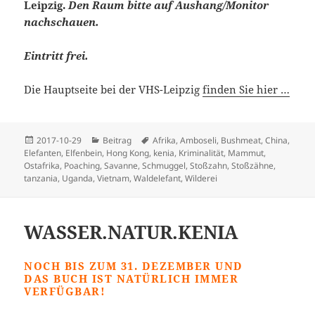
Leipzig.
Den Raum bitte auf Aushang/Monitor
nachschauen.
Eintritt frei.
Die Hauptseite bei der VHS-Leipzig
finden Sie hier …
Veröffentlicht
Kategorien
Schlagwörter
2017-10-29
Beitrag
Afrika
,
Amboseli
,
Bushmeat
,
China
,
am
Elefanten
,
Elfenbein
,
Hong Kong
,
kenia
,
Kriminalität
,
Mammut
,
Ostafrika
,
Poaching
,
Savanne
,
Schmuggel
,
Stoßzahn
,
Stoßzähne
,
tanzania
,
Uganda
,
Vietnam
,
Waldelefant
,
Wilderei
WASSER.NATUR.KENIA
NOCH BIS ZUM 31. DEZEMBER UND
DAS BUCH IST NATÜRLICH IMMER
VERFÜGBAR!