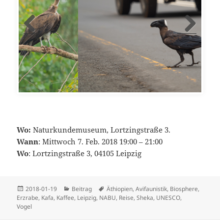
Erzrabe, Sehr Unerschrocken
Wo:
Naturkundemuseum, Lortzingstraße 3.
Wann
: Mittwoch 7. Feb. 2018 19:00 – 21:00
Wo
: Lortzingstraße 3, 04105 Leipzig
Veröffentlicht
Kategorien
Schlagwörter
2018-01-19
Beitrag
Äthiopien
,
Avifaunistik
,
Biosphere
,
am
Erzrabe
,
Kafa
,
Kaffee
,
Leipzig
,
NABU
,
Reise
,
Sheka
,
UNESCO
,
Vogel