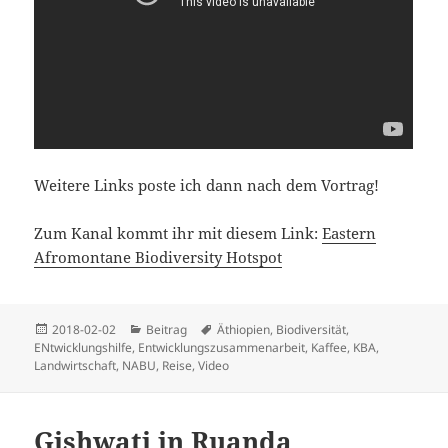
Weitere Links poste ich dann nach dem Vortrag!
Zum Kanal kommt ihr mit diesem Link:
Eastern
Afromontane Biodiversity Hotspot
Veröffentlicht
Kategorien
Schlagwörter
2018-02-02
Beitrag
Äthiopien
,
Biodiversität
,
am
ENtwicklungshilfe
,
Entwicklungszusammenarbeit
,
Kaffee
,
KBA
,
Landwirtschaft
,
NABU
,
Reise
,
Video
Gishwati in Ruanda