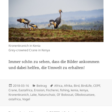
Kronenkranich in Kenia
Grey-crowned Crane in Kenya
Immer schön zu sehen, dass die Bilder ankommen
und dabei helfen, die Umwelt zu erhalten!
Veröffentlicht
Kategorien
Schlagwörter
2018-03-16
Beitrag
Africa
,
Afrika
,
Bird
,
BirdLife
,
CEPF
,
am
Crane
,
Eastafrica
,
Erosion
,
Fischerei
,
fishing
,
kenia
,
kenya
,
Kronenkranich
,
Lake
,
Naturschutz
,
Ol' Bolossat
,
Olbolossatsee
,
ostafrica
,
Vogel