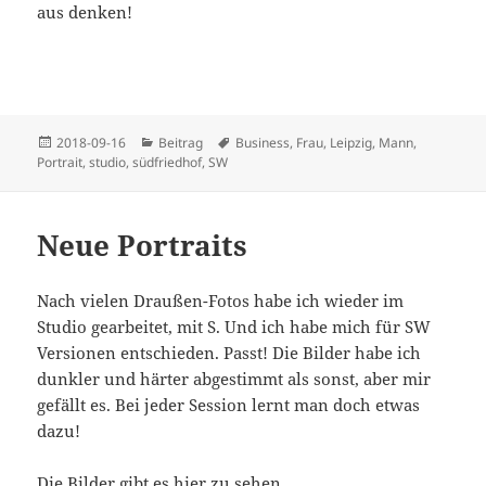
aus denken!
Veröffentlicht
Kategorien
Schlagwörter
2018-09-16
Beitrag
Business
,
Frau
,
Leipzig
,
Mann
,
am
Portrait
,
studio
,
südfriedhof
,
SW
Neue Portraits
Nach vielen Draußen-Fotos habe ich wieder im
Studio gearbeitet, mit S. Und ich habe mich für SW
Versionen entschieden. Passt! Die Bilder habe ich
dunkler und härter abgestimmt als sonst, aber mir
gefällt es. Bei jeder Session lernt man doch etwas
dazu!
Die Bilder gibt es hier zu sehen …