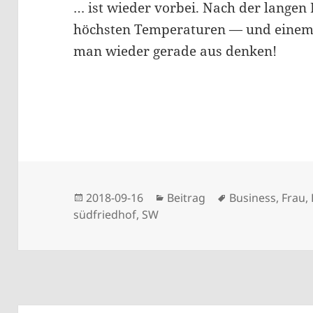
… ist wieder vorbei. Nach der langen
höchsten Temperaturen — und einem 
man wieder gerade aus denken!
Veröffentlicht
Kategorien
Schlagwörter
2018-09-16
Beitrag
Business
,
Frau
,
am
südfriedhof
,
SW