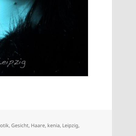
otik
,
Gesicht
,
Haare
,
kenia
,
Leipzig
,