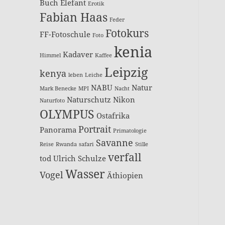
Buch
Elefant
Erotik
Fabian Haas
Feder
Fotokurs
FF-Fotoschule
Foto
kenia
Kadaver
Himmel
Kaffee
Leipzig
kenya
leben
Leiche
NABU
Natur
Mark Benecke
MPI
Nacht
Naturschutz
Nikon
Naturfoto
OLYMPUS
Ostafrika
Portrait
Panorama
Primatologie
Savanne
Reise
Rwanda
safari
Stille
verfall
tod
Ulrich Schulze
Wasser
Vogel
Äthiopien