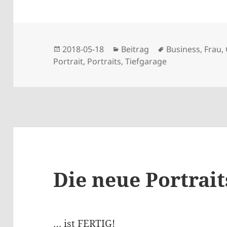
Veröffentlicht
Kategorien
Schlagwörter
2018-05-18
Beitrag
Business
,
Frau
,
am
Portrait
,
Portraits
,
Tiefgarage
Die neue Portrait
… ist FERTIG!