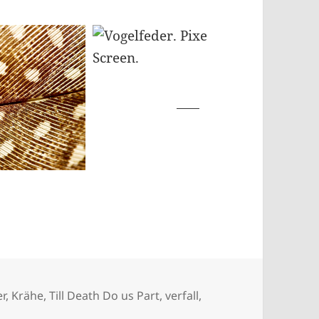
lagwörter
er
,
Krähe
,
Till Death Do us Part
,
verfall
,