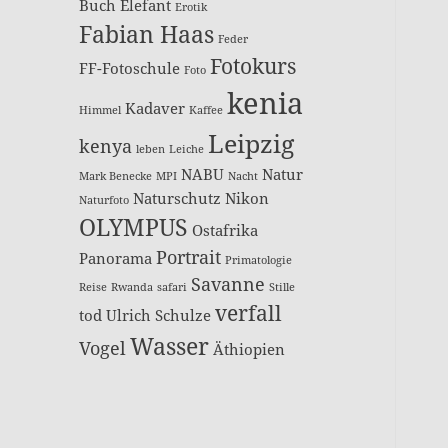
Buch
Elefant
Erotik
Fabian Haas
Feder
Fotokurs
FF-Fotoschule
Foto
kenia
Kadaver
Himmel
Kaffee
Leipzig
kenya
leben
Leiche
NABU
Natur
Mark Benecke
MPI
Nacht
Naturschutz
Nikon
Naturfoto
OLYMPUS
Ostafrika
Portrait
Panorama
Primatologie
Savanne
Reise
Rwanda
safari
Stille
verfall
tod
Ulrich Schulze
Wasser
Vogel
Äthiopien