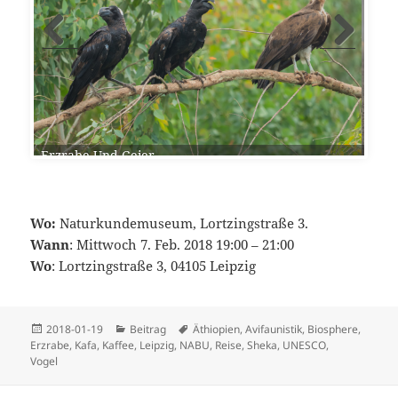
Erzrabe Und Geier
Wo:
Naturkundemuseum, Lortzingstraße 3.
Wann
: Mittwoch 7. Feb. 2018 19:00 – 21:00
Wo
: Lortzingstraße 3, 04105 Leipzig
Veröffentlicht
Kategorien
Schlagwörter
2018-01-19
Beitrag
Äthiopien
,
Avifaunistik
,
Biosphere
,
am
Erzrabe
,
Kafa
,
Kaffee
,
Leipzig
,
NABU
,
Reise
,
Sheka
,
UNESCO
,
Vogel