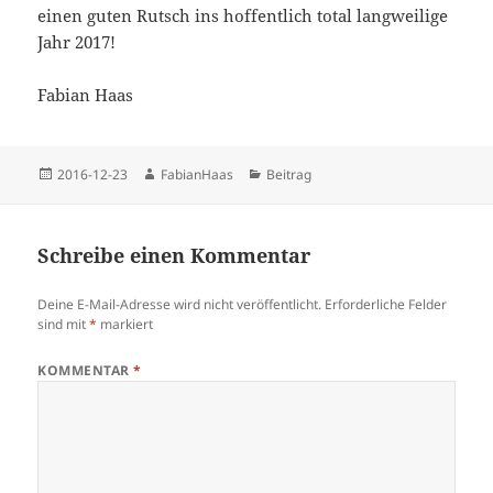
einen guten Rutsch ins hoffentlich total langweilige
Jahr 2017!
Fabian Haas
Veröffentlicht
Autor
Kategorien
2016-12-23
FabianHaas
Beitrag
am
Schreibe einen Kommentar
Deine E-Mail-Adresse wird nicht veröffentlicht.
Erforderliche Felder
sind mit
*
markiert
KOMMENTAR
*