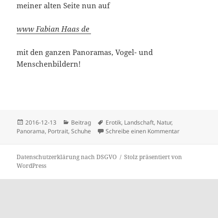
meiner alten Seite nun auf
www Fabian Haas de
mit den ganzen Panoramas, Vogel- und
Menschenbildern!
Veröffentlicht
Kategorien
Schlagwörter
2016-12-13
Beitrag
Erotik
,
Landschaft
,
Natur
,
am
zu Immer die
Panorama
,
Portrait
,
Schuhe
Schreibe einen Kommentar
Datenschutzerklärung nach DSGVO
Stolz präsentiert von
WordPress