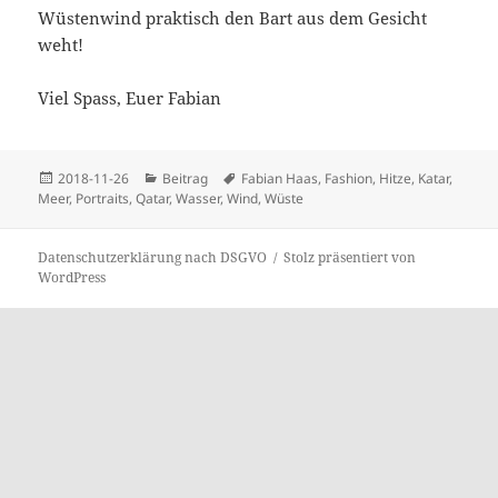
Wüstenwind praktisch den Bart aus dem Gesicht
weht!
Viel Spass, Euer Fabian
Veröffentlicht
Kategorien
Schlagwörter
2018-11-26
Beitrag
Fabian Haas
,
Fashion
,
Hitze
,
Katar
,
am
Meer
,
Portraits
,
Qatar
,
Wasser
,
Wind
,
Wüste
Datenschutzerklärung nach DSGVO
Stolz präsentiert von
WordPress