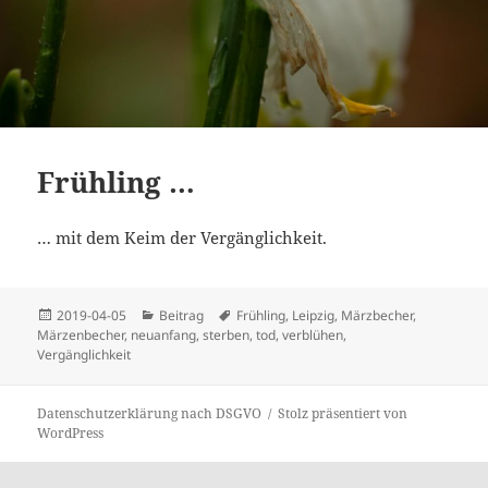
Frühling …
… mit dem Keim der Vergänglichkeit.
Veröffentlicht
Kategorien
Schlagwörter
2019-04-05
Beitrag
Frühling
,
Leipzig
,
Märzbecher
,
am
Märzenbecher
,
neuanfang
,
sterben
,
tod
,
verblühen
,
Vergänglichkeit
Datenschutzerklärung nach DSGVO
Stolz präsentiert von
WordPress